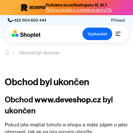
Potkáme se na Reshoperu 15. 10.?
Přijď na největší e-commerce akci v ČR.
+420 604 600 444
Přihlásit
Vyzkoušet
Obchod byl ukončen
Obchod byl ukončen
Obchod
www.deveshop.cz
byl
ukončen
Pokud jste majitel tohoto e-shopu a máte zájem o jeho
obnovení, tak se na nás prosím obraťte.