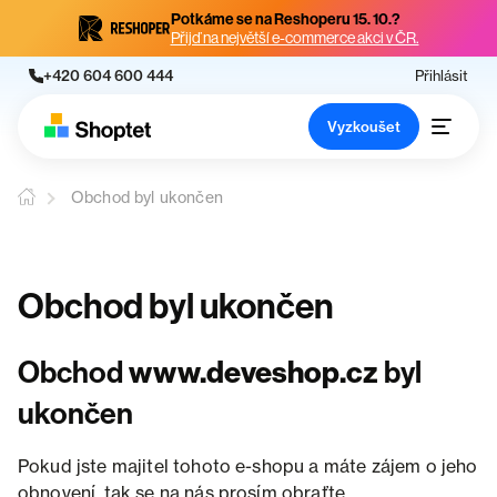
Potkáme se na Reshoperu 15. 10.?
Přijď na největší e-commerce akci v ČR.
+420 604 600 444
Přihlásit
Vyzkoušet
Obchod byl ukončen
Obchod byl ukončen
Obchod
www.deveshop.cz
byl
ukončen
Pokud jste majitel tohoto e-shopu a máte zájem o jeho
obnovení, tak se na nás prosím obraťte.