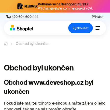
Potkáme se na Reshoperu 15. 10.?
Přijď na největší e-commerce akci v ČR.
+420 604 600 444
Přihlásit
Vyzkoušet
Obchod byl ukončen
Obchod byl ukončen
Obchod
www.deveshop.cz
byl
ukončen
Pokud jste majitel tohoto e-shopu a máte zájem o jeho
obnovení, tak se na nás prosím obraťte.