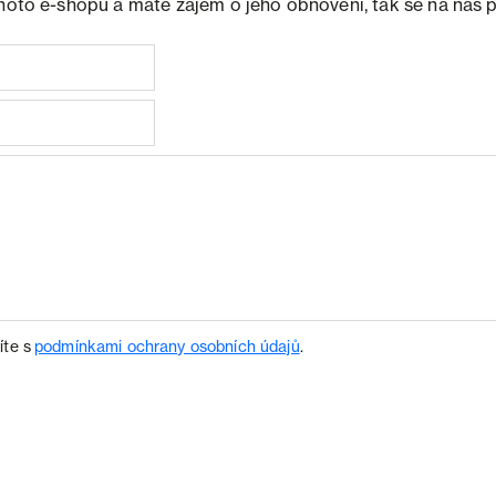
ohoto e-shopu a máte zájem o jeho obnovení, tak se na nás 
íte s
podmínkami ochrany osobních údajů
.