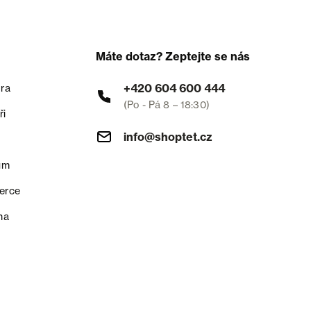
Máte dotaz? Zeptejte se nás
+420 604 600 444
ra
(Po - Pá 8 – 18:30)
ři
info@shoptet.cz
um
erce
na