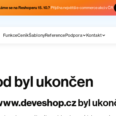
áme se na Reshoperu 15. 10.?
Přijď na největší e-commerce akci v ČR.
Funkce
Ceník
Šablony
Reference
Podpora
Kontakt
d byl ukončen
www.deveshop.cz
byl ukon