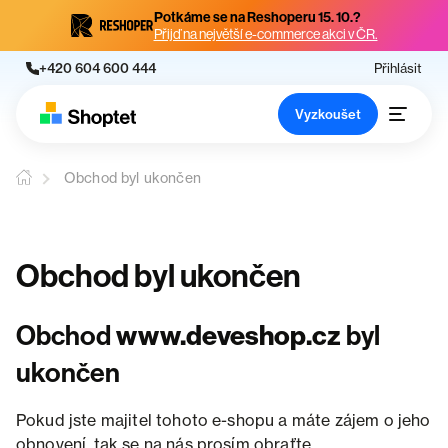
Potkáme se na Reshoperu 15. 10.?
Přijď na největší e-commerce akci v ČR.
+420 604 600 444
Přihlásit
Vyzkoušet
Obchod byl ukončen
Obchod byl ukončen
Obchod
www.deveshop.cz
byl
ukončen
Pokud jste majitel tohoto e-shopu a máte zájem o jeho
obnovení, tak se na nás prosím obraťte.