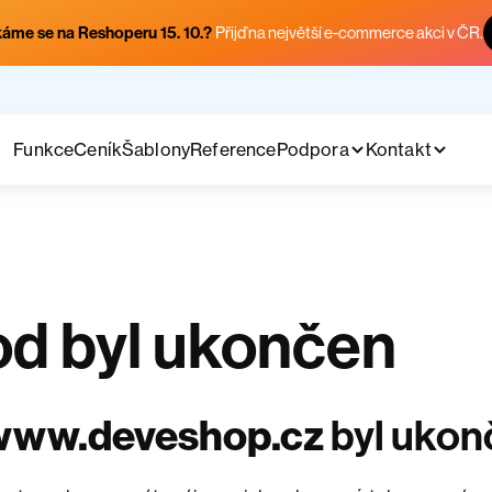
áme se na Reshoperu 15. 10.?
Přijď na největší e-commerce akci v ČR.
Funkce
Ceník
Šablony
Reference
Podpora
Kontakt
d byl ukončen
www.deveshop.cz
byl ukon