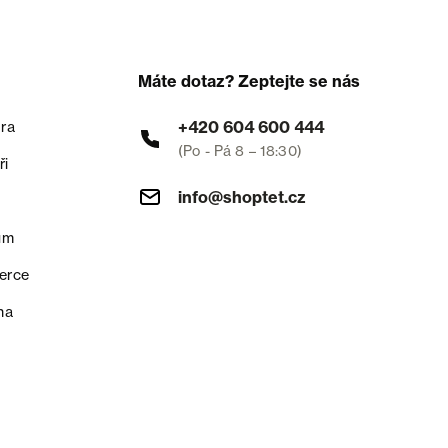
Máte dotaz? Zeptejte se nás
+420 604 600 444
ra
(Po - Pá 8 – 18:30)
ři
info@shoptet.cz
um
erce
na