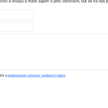
ohoto e-shopu a máte zájem o jeho obnovení, tak se na nás 
íte s
podmínkami ochrany osobních údajů
.