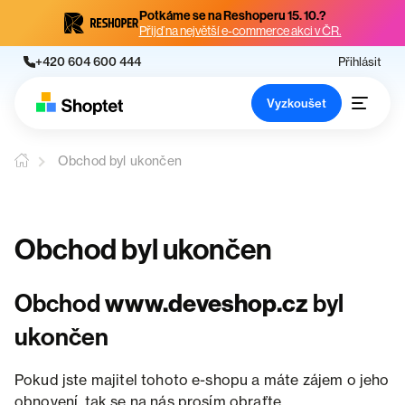
Potkáme se na Reshoperu 15. 10.?
Přijď na největší e-commerce akci v ČR.
+420 604 600 444
Přihlásit
Vyzkoušet
Obchod byl ukončen
Obchod byl ukončen
Obchod
www.deveshop.cz
byl
ukončen
Pokud jste majitel tohoto e-shopu a máte zájem o jeho
obnovení, tak se na nás prosím obraťte.