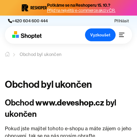
Potkáme se na Reshoperu 15. 10.?
Přijď na největší e-commerce akci v ČR.
+420 604 600 444
Přihlásit
Vyzkoušet
Obchod byl ukončen
Obchod byl ukončen
Obchod
www.deveshop.cz
byl
ukončen
Pokud jste majitel tohoto e-shopu a máte zájem o jeho
obnovení, tak se na nás prosím obraťte.