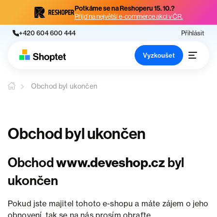
Potkáme se na Reshoperu 15. 10.?
Přijď na největší e-commerce akci v ČR.
+420 604 600 444
Přihlásit
Vyzkoušet
Obchod byl ukončen
Obchod byl ukončen
Obchod
www.deveshop.cz
byl
ukončen
Pokud jste majitel tohoto e-shopu a máte zájem o jeho
obnovení, tak se na nás prosím obraťte.