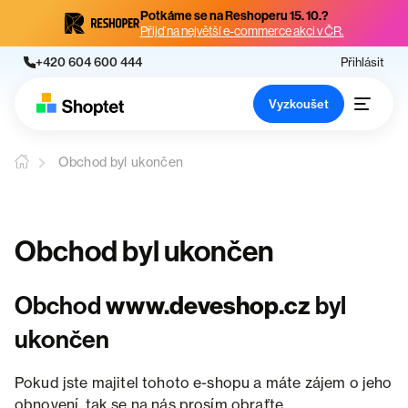
Potkáme se na Reshoperu 15. 10.?
Přijď na největší e-commerce akci v ČR.
+420 604 600 444
Přihlásit
Vyzkoušet
Obchod byl ukončen
Obchod byl ukončen
Obchod
www.deveshop.cz
byl
ukončen
Pokud jste majitel tohoto e-shopu a máte zájem o jeho
obnovení, tak se na nás prosím obraťte.