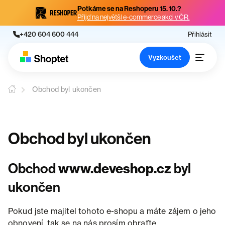
Potkáme se na Reshoperu 15. 10.?
Přijď na největší e-commerce akci v ČR.
+420 604 600 444
Přihlásit
Vyzkoušet
Obchod byl ukončen
Obchod byl ukončen
Obchod
www.deveshop.cz
byl
ukončen
Pokud jste majitel tohoto e-shopu a máte zájem o jeho
obnovení, tak se na nás prosím obraťte.