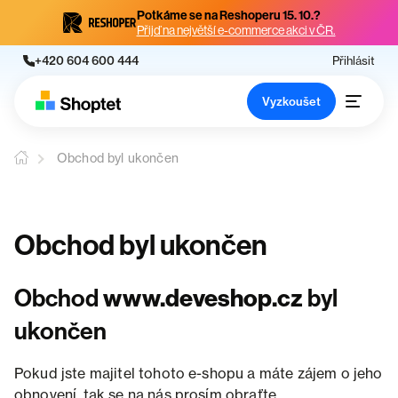
Potkáme se na Reshoperu 15. 10.?
Přijď na největší e-commerce akci v ČR.
+420 604 600 444
Přihlásit
Vyzkoušet
Obchod byl ukončen
Obchod byl ukončen
Obchod
www.deveshop.cz
byl
ukončen
Pokud jste majitel tohoto e-shopu a máte zájem o jeho
obnovení, tak se na nás prosím obraťte.