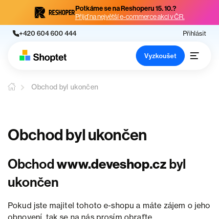
Potkáme se na Reshoperu 15. 10.?
Přijď na největší e-commerce akci v ČR.
+420 604 600 444
Přihlásit
Vyzkoušet
Obchod byl ukončen
Obchod byl ukončen
Obchod
www.deveshop.cz
byl
ukončen
Pokud jste majitel tohoto e-shopu a máte zájem o jeho
obnovení, tak se na nás prosím obraťte.