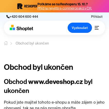
Potkáme se na Reshoperu 15. 10.?
Přijď na největší e-commerce akci v ČR.
+420 604 600 444
Přihlásit
Vyzkoušet
Obchod byl ukončen
Obchod byl ukončen
Obchod
www.deveshop.cz
byl
ukončen
Pokud jste majitel tohoto e-shopu a máte zájem o jeho
obnovení, tak se na nás prosím obraťte.